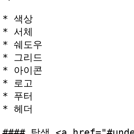
* 색상

* 서체

* 쉐도우

* 그리드

* 아이콘

* 로고

* 푸터

* 헤더

#### 탐색 <a href="#unde