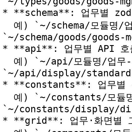
`~/types/goods/goods-mg
* **schema**: 업무별 z
  예) `~/schema/모듈명/업무-schema.ts` — 
`~/schema/goods/goods-m
* **api**: 업무별 API 
  예) `~/api/모듈명/업무-api.ts` — 
`~/api/display/standard
* **constants**: 업
  예) `~/constants/모듈명/업무-constants.ts` — 
`~/constants/display/di
* **grid**: 업무·화면별