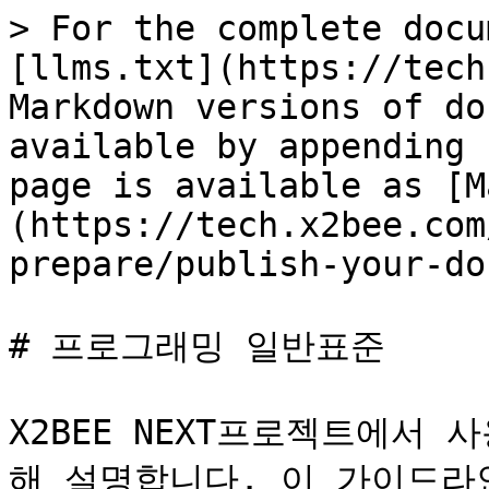
> For the complete docu
[llms.txt](https://tech
Markdown versions of do
available by appending 
page is available as [M
(https://tech.x2bee.com
prepare/publish-your-do
# 프로그래밍 일반표준

X2BEE NEXT프로젝트에서
해 설명합니다. 이 가이드라