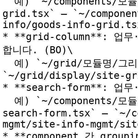
  예) `~/components/모듈명/화면기능명/업무/sample-
grid.tsx` — `~/componen
info/goods-info-grid.tsx
* **grid-column**:
합니다. (BO)\

  예) `~/grid/모듈명/그리드_파일명.ts` — 
`~/grid/display/site-gr
* **search-form**:
  예) `~/components/모듈명/화면기능명/업무/sample-
search-form.tsx` — `~/c
mgmt/site-info-mgmt/sit
* **component 간 group