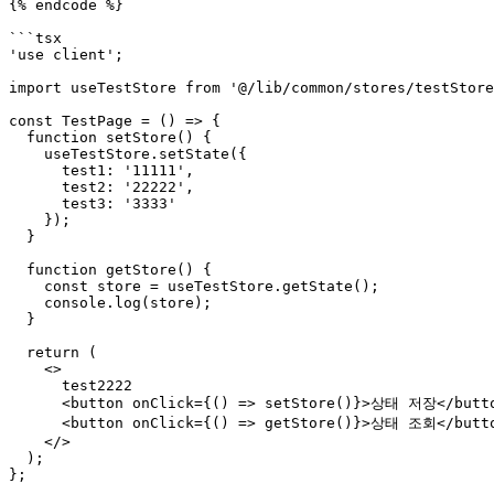
{% endcode %}

```tsx

'use client';

import useTestStore from '@/lib/common/stores/testStore
const TestPage = () => {

  function setStore() {

    useTestStore.setState({

      test1: '11111',

      test2: '22222',

      test3: '3333'

    });

  }

  function getStore() {

    const store = useTestStore.getState();

    console.log(store);

  }

  return (

    <>

      test2222

      <button onClick={() => setStore()}>상태 저장</button>

      <button onClick={() => getStore()}>상태 조회</button>

    </>

  );

};
