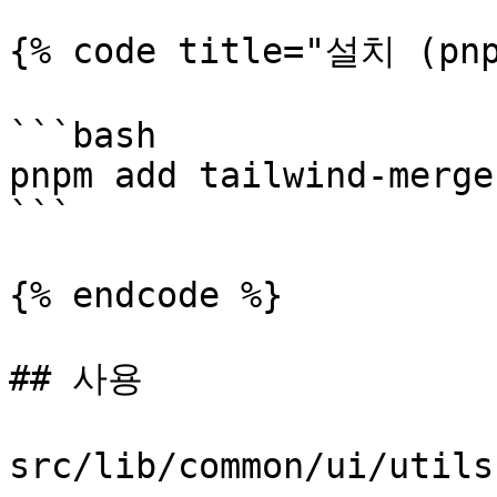
{% code title="설치 (pnp
```bash

pnpm add tailwind-merge
```

{% endcode %}

## 사용

src/lib/common/ui/uti