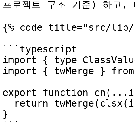
프로젝트 구조 기준) 하고, 
{% code title="src/lib/
```typescript

import { type ClassValu
import { twMerge } from
export function cn(...i
  return twMerge(clsx(inputs))

}

```
