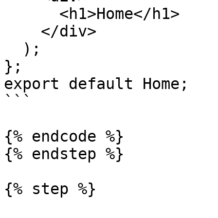
      <h1>Home</h1>

    </div>

  );

};

export default Home;

```

{% endcode %}

{% endstep %}

{% step %}
