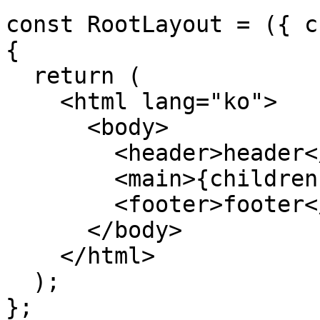
const RootLayout = ({ c
{

  return (

    <html lang="ko">

      <body>

        <header>header</header>

        <main>{children}</main>

        <footer>footer</footer>

      </body>

    </html>

  );

};
