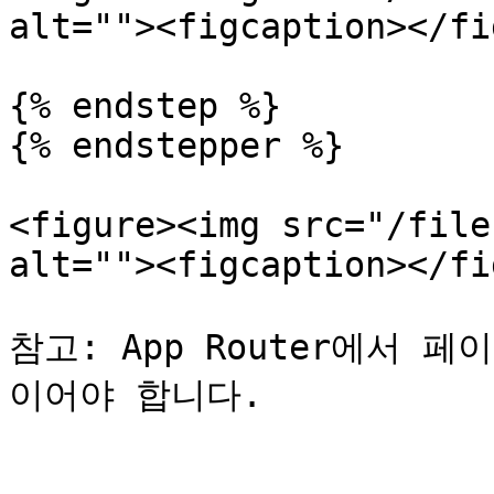
alt=""><figcaption></fi
{% endstep %}

{% endstepper %}

<figure><img src="/file
alt=""><figcaption></fi
참고: App Router에서 페