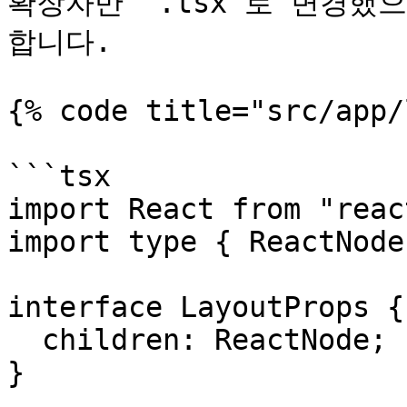
확장자만 `.tsx`로 변경했
합니다.

{% code title="src/app/
```tsx

import React from "react
import type { ReactNode
interface LayoutProps {

  children: ReactNode;

}
