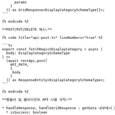
      params 

    }

  )) as GridResponse<DisplayCategorySchemaType[]>;

```

{% endcode %}

**POST/PUT/DELETE 예시:**

{% code title="api-post.ts" lineNumbers="true" %}

```ts

export const fetchRegistDisplayCategory = async (

  body: DisplayCategorySchemaType

) => 

  (await restApi.post(

    API_PATH, 

    {

     body 

    }

  )) as ResponseEntity<DisplayCategorySchemaType>;

```

{% endcode %}

**핸들러 및 클라이언트 API 사용 규칙:**

* handleResponse, handleGridResponse : getData 내부에
  * isSuccess: boolean
