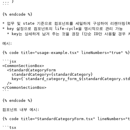
... }

```

{% endcode %}

* 업무 및 state 기준으로 컴포넌트를 세밀하게 구성하여 리렌더링(Re-
* key 설정으로 컴포넌트의 life-cycle을 명시적으로 관리 가능

  * key는 상세하게 남겨 주는 것을 권장 (단순 ID만 사용할 경우 키 중복 가능)

예시:

{% code title="usage-example.tsx" lineNumbers="true" %}

```jsx

<CommonSectionBox>

  <StandardCategoryForm

    standardCategory={standardCategory}

    key={`standard_category_form_${standardCategory.stdCtgNo}`}

  />

</CommonSectionBox>

```

{% endcode %}

컴포넌트 내부 예시:

{% code title="StandardCategoryForm.tsx" lineNumbers="t
```tsx
