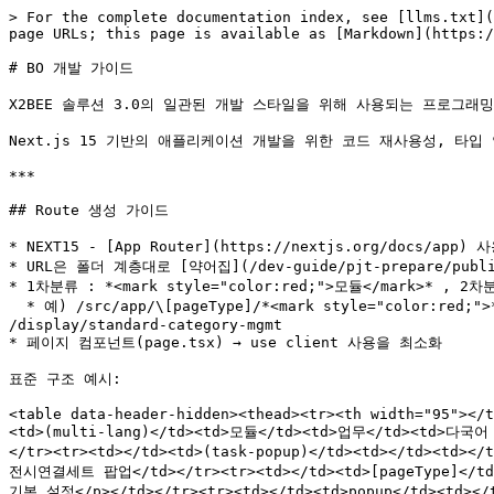
> For the complete documentation index, see [llms.txt](
page URLs; this page is available as [Markdown](https:/
# BO 개발 가이드

X2BEE 솔루션 3.0의 일관된 개발 스타일을 위해 사용되는 프로그
Next.js 15 기반의 애플리케이션 개발을 위한 코드 재사용성, 타
***

## Route 생성 가이드

* NEXT15 - [App Router](https://nextjs.org/docs/app) 사
* URL은 폴더 계층대로 [약어집](/dev-guide/pjt-prepare/publ
* 1차분류 : *<mark style="color:red;">모듈</mark>* , 2차분류
  * 예) /src/app/\[pageType]/*<mark style="color:red;">**display**</mark>*/*<mark style="color:green;">**standard-category-mgmt**</mark>*/page.tsx → 
/display/standard-category-mgmt

* 페이지 컴포넌트(page.tsx) → use client 사용을 최소화

표준 구조 예시:

<table data-header-hidden><thead><tr><th width="95"></t
<td>(multi-lang)</td><td>모듈</td><td>업무</td><td>다국어 적
</tr><tr><td></td><td>(task-popup)</td><td></td><td></
전시연결세트 팝업</td></tr><tr><td></td><td>[pageType]</td>
기본 설정</p></td></tr><tr><td></td><td>popup</td><td>