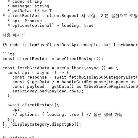
  * code: string

  * message: string

  * getData: () => T

* clientRestApi : clientRequest 시 사용, 기본 옵션으로 로딩 
  * api: Promise

  * options(optional) → loading: true

사용 예시:

{% code title="useClientRestApi-example.tsx" lineNumber
```ts

const clientRestApi = useClientRestApi();

const fetchGridData = useCallback(async () => {

  const api = async () => {

    const response = await fetchDisplaySubCategoryList({ dispCtgNo: displayCategory.dispCtgNo });

    const { getData } = handleGridResponse(response as GridResponse<DisplayCategorySchemaType[]>);

    const payload = getData() as X2beeSimplePaginationDataType<DisplayCategorySchemaType>;

    setGridPayload(payload.rows);

  };

  await clientRestApi({

    api,

    // options: { loading: true } // 옵션 생략 가능

  });

}, [displayCategory.dispCtgNo]);

```
