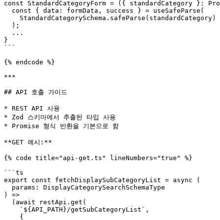
const StandardCategoryForm = ({ standardCategory }: Pro
  const { data: formData, success } = useSafeParse(

    StandardCategorySchema.safeParse(standardCategory)

  );

  ...

}

```

{% endcode %}

***

## API 호출 가이드

* REST API 사용

* Zod 스키마에서 추출된 타입 사용

* Promise 형식 반환을 기본으로 함

**GET 예시:**

{% code title="api-get.ts" lineNumbers="true" %}

```ts

export const fetchDisplaySubCategoryList = async (

  params: DisplayCategorySearchSchemaType

) => 

  (await restApi.get(

    `${API_PATH}/getSubCategoryList`, 

    { 
