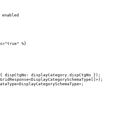
enabled

s="true" %}
