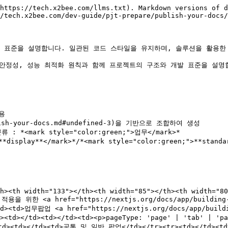
https://tech.x2bee.com/llms.txt). Markdown versions of d
/tech.x2bee.com/dev-guide/pjt-prepare/publish-your-docs/
래밍 표준을 설명합니다. 일관된 코드 스타일을 유지하며, 솔루션을 활용한
입 안정성, 성능 최적화 원칙과 함께 프로젝트의 구조와 개발 표준을 설명합
용

ish-your-docs.md#undefined-3)을 기반으로 조합하여 생성

 : *<mark style="color:green;">업무</mark>*

h><th width="133"></th><th width="85"></th><th width="8
용을 위한 <a href="https://nextjs.org/docs/app/building-y
td><td>업무팝업 <a href="https://nextjs.org/docs/app/buildi
<td></td><td></td><td><p>pageType: 'page' | 'tab' | '
</td><td></td><td>공통 및 일반 팝업</td></tr><tr><td></td><