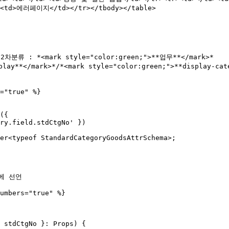
d><td>에러페이지</td></tr></tbody></table>

2차분류 : *<mark style="color:green;">**업무**</mark>*

="true" %}

({

er<typeof StandardCategoryGoodsAttrSchema>;

 선언

umbers="true" %}

 stdCtgNo }: Props) { 
