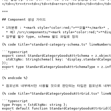
</td></tr><tr><td></td><td>error</td><td></td><td></t
***

## Component 생성 가이드

* 1차분류 : *<mark style="color:red;">**모듈**</mark>* , 
  * 예) /src/components/*<mark style="color:red;">**display**</mark>*/*<mark style="color:green;">**display-category-mgmt**</mark>* /display-category-tree.tsx

* 업무별 필수 type, schema 별도 파일로 정의

{% code title="standard-category-schema.ts" lineNumbers
```typescript

export const StandardCategoryGoodsAttrSchema = z.object
  stdCtgNo: StringSchema({ key: 'display.standardCategory.field.stdCtgNo' })

});

export type StandardCategoryGoodsAttrSchemaType = z.inf
```

{% endcode %}

* 컴포넌트 내부에서만 사용될 것으로 판단되는 타입은 컴포넌트 내부에
{% code title="StandardCategoryGoodsAttrGrid.tsx" lineN
```typescript

type Props = {stdCtgNo: string };

export default function StandardCategoryGoodsAttrGrid({