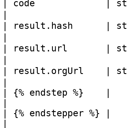
| code             | string 
|

| result.hash      | stri
|

| result.url       | string | 단
|

| result.orgUrl    | string | 원본
|

| {% endstep %}    |        |             
|

| {% endstepper %} |        |             