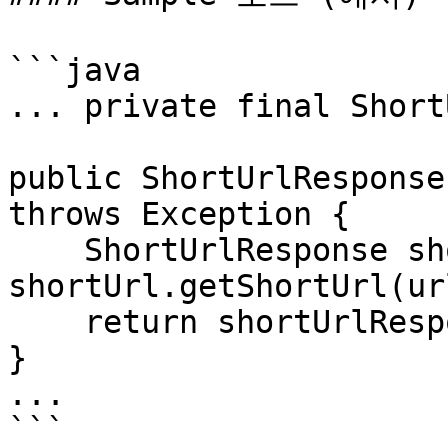
```java

... private final Short
public ShortUrlResponse
throws Exception {

    ShortUrlResponse shortUrlResponse = 
shortUrl.getShortUrl(url
    return shortUrlResponse;

}

...

```
