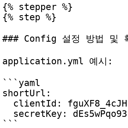
{% stepper %}

{% step %}

### Config 설정 방법 및 
application.yml 예시:

```yaml

shortUrl:

  clientId: fguXF8_4cJHrRgDEIQCJ

  secretKey: dEs5wPqo93

```
