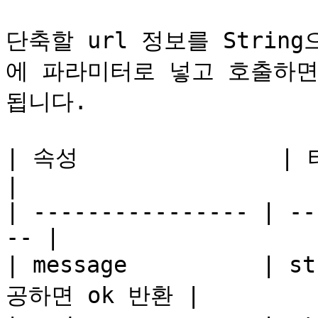
단축할 url 정보를 String으
에 파라미터로 넣고 호출하면
됩니다.

| 속성               | 타입     | 설명 
|

| ---------------- | --
-- |

| message          |
공하면 ok 반환 |
