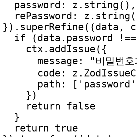
  password: z.string(),

  rePassword: z.string()

}).superRefine((data, c
  if (data.password !== data.rePassword) {

    ctx.addIssue({

      message: "비밀번호가 일치하지 않습니다.",

      code: z.ZodIssueCode.custom,

      path: ['password']

    })

    return false

  }

  return true
