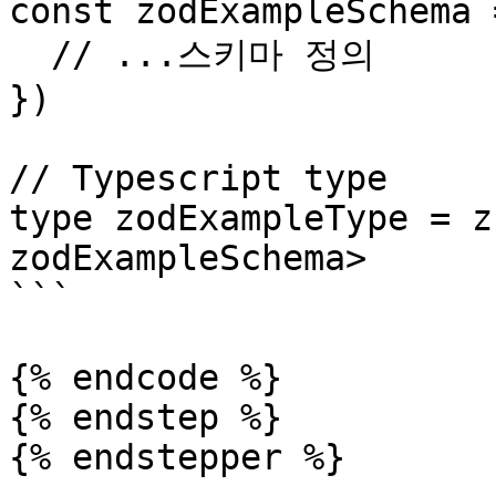
const zodExampleSchema 
  // ...스키마 정의

})

// Typescript type

type zodExampleType = z
zodExampleSchema>

```

{% endcode %}

{% endstep %}
