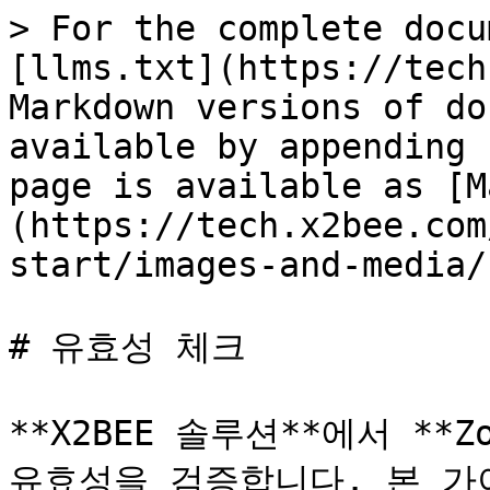
> For the complete docu
[llms.txt](https://tech
Markdown versions of do
available by appending 
page is available as [M
(https://tech.x2bee.com
start/images-and-media/
# 유효성 체크

**X2BEE 솔루션**에서 **
유효성을 검증합니다. 본 가