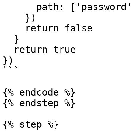
      path: ['password']

    })

    return false

  }

  return true

})

```

{% endcode %}

{% endstep %}

{% step %}
