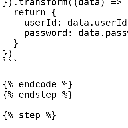
}).transform((data) => {
  return {

    userId: data.userId,

    password: data.password

  }

})

```

{% endcode %}

{% endstep %}

{% step %}
