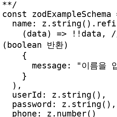
**/

const zodExampleSchema 
  name: z.string().refine(

    (data) => !!data, // data는 name 필드의 값을 의미 
(boolean 반환)

    {

      message: "이름을 입력해주세요."

    }

  ),

  userId: z.string(),

  password: z.string(),

  phone: z.number()
