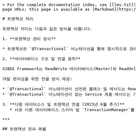
> For the complete documentation index, see [llms.txt](https://tech.x2bee.com/llms.txt). Markdown versions of documentation pages are available by appending `.md` to page URLs; this page is available as [Markdown](https://tech.x2bee.com/dev-guide/dev-start/images-and-media/undefined-1.md).

# 트랜잭션 처리

트랜잭션 처리는 다음과 같은 방식을 따릅니다.

1. **트랜잭션 관리 방식**

* 트랜젝션은 `@Transactional` 어노테이션을 통해 명시적으로 관리함(2023년 5월 개정)

2. **데이터베이스 구조 및 연결 원칙**

X2BEE Framework는 ReadWrite 데이터베이스(Master)와 ReadOnly 데이터베이스(Slave)로 구성된 이중화 구조를 기본으로 가정함.

개발 편의성을 위한 연결 방식 제공:

* `@Transactional` 어노테이션이 선언된 클래스 및 메서드는 ReadWrite 데이터베이스(Master)에 연결
* `@Transactional` 어노테이션이 없는 Service 계층 메서드는 기본적으로 ReadOnly 데이터베이스(Slave)에 연결

3. **다중 데이터소스 및 트랜잭션 연결 (2023년 6월 추가)**
   * 서로 다른 데이터베이스 스키마 및 `TransactionManager`를 활용하여 다중 데이터소스를 트랜잭션으로 연결하는 방법 지원

***

## 트랜잭션 전파 레벨

* **Propagation.REQUIRED (기본 값)**\
  특정 메서드의 트랜잭션이 `Propagation.REQUIRED`로 설정되었을 때의 동작은 다음과 같다. 기본적으로 해당 메서드를 호출한 곳에서 별도의 트랜잭션이 설정되어 있지 않았다면 트랜잭션을 새로 시작한다(새로운 연결을 생성하고 실행). 만약 호출한 곳에서 이미 트랜잭션이 설정되어 있다면 기존의 트랜잭션 내에서 로직을 실행한다(동일한 연결 안에서 실행). 예외가 발생하면 롤백이 되고 호출한 곳에도 롤백이 전파된다. **Propagation.REQUIRED**는 기본값이므로 생략 가능. 다만 해당 메서드가 호출한 곳과 별도의 쓰레드라면 전파 레벨과 상관 없이 별도의 트랜잭션을 생성하여 실행한다. Spring은 내부적으로 트랜잭션 정보를 ThreadLocal 변수에 저장하기 때문에 다른 쓰레드로 트랜잭션이 전파되지 않음.
* **Propagation.REQUIRES\_NEW**\
  매번 새로운 트랜잭션을 시작한다(새로운 연결을 생성하고 실행). 호출한 곳에서 이미 트랜잭션이 설정되어 있다면 기존 트랜잭션은 메서드가 종료할 때까지 대기 상태가 되며, 새로운 트랜잭션은 독립적으로 실행된다. 새로운 트랜잭션에서 예외가 발생해도 호출한 곳에는 롤백이 전파되지 않는다.
* **Propagation.SUPPORTS**\
  이미 시작된 트랜잭션이 있으면 참여하고, 없으면 트랜잭션 없이 진행한다.
* **Propagation.NESTED**\
  기본적으로 REQUIRED와 동일하게 작동하나, SAVEPOINT를 지정한 시점까지 부분 롤백이 가능하다. 데이터베이스가 SAVEPOINT 기능을 지원해야 사용 가능(예: Oracle).
* **Propagation.MANDATORY**\
  이미 시작된 트랜잭션이 있으면 참여하지만, 없으면 예외를 발생시킨다. 독립적으로 트랜잭션을 진행하면 안 되는 경우 사용.
* **Propagation.NOT\_SUPPORTED**\
  트랜잭션을 사용하지 않음. 이미 진행 중인 트랜잭션이 있으면 보류시킨다.
* **Propagation.NEVER**\
  트랜잭션을 사용하지 않도록 강제. 이미 진행 중인 트랜잭션이 있으면 예외를 발생시킴.

자주 사용되는 전파 설정: REQUIRED, REQUIRES\_NEW, NESTED, SUPPORTS. 기본적으로는 REQUIRED와 트랜잭션을 분리하기 위한 REQUIRES\_NEW를 주로 사용하면 됨.

## 트랜잭션 경계 설정

ReadWrite 트랜잭션은 아래 AOP 코드에 의해 결정됩니다. `@Transactional` 어노테이션이 선언된 함수의 경우 ReadWrite로 동작합니다.

```java
/** ReadWrite Transaction 설정 AOP */
@Aspect
@Component
public class ReadWriteDatabaseTransactionAspect {
    @Around("@annotation(org.springframework.transaction.annotation.Transactional)")
    public Object logging(ProceedingJoinPoint pjp) throws Throwable {
        RoutingDatabaseContextHolder.set(RoutingDatabase.READWRITE);
        Object result;
        try {
            result = pjp.proceed();
        } finally {
            RoutingDatabaseContextHolder.clear();
        }
        return result;
    }
}
```

ReadOnly 트랜잭션은 아래 AOP 코드에 의해 결정됩니다. 아래 코드에서는 `@Transactional` 어노테이션이 없는 서비스 클래스에 한해서만 ReadOnly 트랜잭션에 참여시키기 위해 한정자 `within(@org.springframework.stereotype.Service *)` 를 선언했습니다.

기본적으로 `@Transactional` 어노테이션이 없는 함수의 경우 ReadOnly로 동작하지만, 시작 함수가 `@Transactional`이 붙은 함수로 시작한 경우 `@Transactional` 어노테이션이 없는 조회 서비스라도 ReadWrite로 동작하게 됩니다.

```java
/** READONLY Transaction 설정 AOP */
@Aspect
@Component
public class ReadOnlyDatabaseTransactionAspect {
    @Around("within(@org.springframework.stereotype.Service *) && !@annotation(org.springframework.transaction.annotation.Transactional) && !@within(org.springframework.transaction.annotation.Transactional)")
  