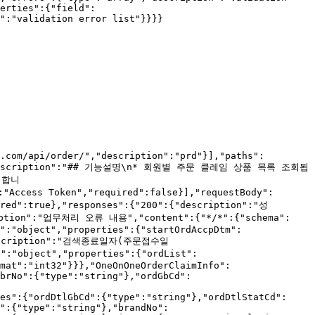
erties":{"field":
":"validation error list"}}}}

.com/api/order/","description":"prd"}],"paths":
","description":"## 기능설명\n* 회원별 주문 클레임 상품 목록 조회됩
회합니
:"Access Token","required":false}],"requestBody":
ired":true},"responses":{"200":{"description":"성
cription":"업무처리 오류 내용","content":{"*/*":{"schema":
":"object","properties":{"startOrdAccpDtm":
"description":"검색종료일자(주문접수일
:"object","properties":{"ordList":
mat":"int32"}}},"OneOnOneOrderClaimInfo":
brNo":{"type":"string"},"ordGbCd":
es":{"ordDtlGbCd":{"type":"string"},"ordDtlStatCd":
":{"type":"string"},"brandNo":