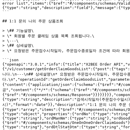
error list","items":{"$ref":"#/components/schemas/Valid
{"type":"string","description":"field"},"message":{"typ
```

## 1:1 문의 나의 주문 상품조회

> \## 기능설명\

> \* 회원별 주문 클레임 상품 목록 조회됩니다.\

> \---\

> \## 상세설명\

> \* 요청받은 주문접수시작일자, 주문접수종료일자 조건에 따라 회원 
```json

{"openapi":"3.0.1","info":{"title":"X2BEE Order API","v
{"/v1/customer/getOrderClaimGoodsList":{"post":
니다.\n---\n## 상세설명\n* 요청받은 주문접수시작일자, 주문접
다.\n","operationId":"getOrderClaimGoodsList","paramete
{"content":{"application/json":{"schema":{"$ref":"#/co
공","content":{"*/*":{"schema":{"$ref":"#/components/s
{"$ref":"#/components/schemas/Response"}}}}}}}},"compon
{"type":"string","description":"검색시작일자(주문접수수일시)",
시)","format":"date"}},"description":"1:1 문의 나의 주문 상
{"type":"array","items":{"$ref":"#/components/schemas/O
{"type":"object","properties":{"ordNo":{"type":"string"
{"type":"string"},"ordManNm":{"type":"string"},"ordGood
{"$ref":"#/components/schemas/OneOnOneOrderClaimGoods"}
{"type":"string"},"ordDtlStatDtm":{"type":"string","for