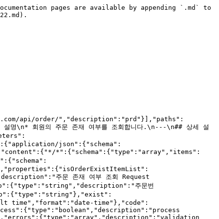
ocumentation pages are available by appending `.md` to 
22.md).

.com/api/order/","description":"prd"}],"paths":
"## 기능 설명\n* 회원의 주문 존재 여부를 조회합니다.\n---\n## 상세 설
ters":
:{"application/json":{"schema":
"content":{"*/*":{"schema":{"type":"array","items":
":{"schema":
,"properties":{"isOrderExistItemList":
,"description":"주문 존재 여부 조회 Request 
No":{"type":"string","description":"주문번
":{"type":"string"},"exist":
lt time","format":"date-time"},"code":
cess":{"type":"boolean","description":"process 
,"errors":{"type":"array","description":"validation 