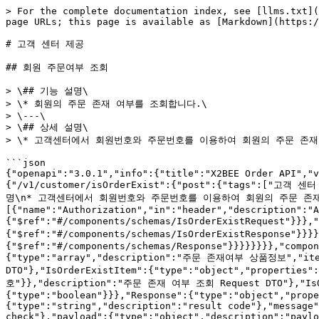
> For the complete documentation index, see [llms.txt](
page URLs; this page is available as [Markdown](https:/
# 고객 센터 제공

## 회원 주문여부 조회

> \## 기능 설명\

> \* 회원의 주문 존재 여부를 조회합니다.\

> \---\

> \## 상세 설명\

> \* 고객센터에서 회원번호와 주문번호를 이용하여 회원의 주문 존재 
```json

{"openapi":"3.0.1","info":{"title":"X2BEE Order API","v
{"/v1/customer/isOrderExist":{"post":{"tags":["
명\n* 고객센터에서 회원번호와 주문번호를 이용하여 회원의 주문 존재 여부를 조
[{"name":"Authorization","in":"header","description":"A
{"$ref":"#/components/schemas/IsOrderExistRequest"}}},
{"$ref":"#/components/schemas/IsOrderExistResponse"}
{"$ref":"#/components/schemas/Response"}}}}}}}},"compon
{"type":"array","description":"주문 존재여부 상품정보","items
DTO"},"IsOrderExistItem":{"type":"object","properties
호"}},"description":"주문 존재 여부 조회 Request DTO"},"IsOrd
{"type":"boolean"}}},"Response":{"type":"object","prope
{"type":"string","description":"result code"},"message"
check"},"payload":{"type":"object","description":"paylo