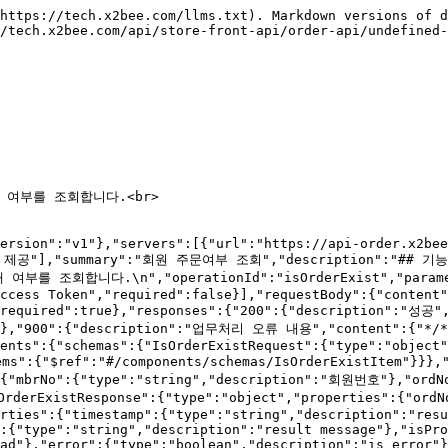
https://tech.x2bee.com/llms.txt). Markdown versions of d
/tech.x2bee.com/api/store-front-api/order-api/undefined-
여부를 조회합니다.<br>

ersion":"v1"},"servers":[{"url":"https://api-order.x2bee
고객 센터 제공"],"summary":"회원 주문여부 조회","description":
회합니다.\n","operationId":"isOrderExist","parame
ccess Token","required":false}],"requestBody":{"content"
"required":true},"responses":{"200":{"description":"성공",
}}}},"900":{"description":"업무처리 오류 내용","content":{"*/*
ents":{"schemas":{"IsOrderExistRequest":{"type":"object"
":{"$ref":"#/components/schemas/IsOrderExistItem"}}}
":{"mbrNo":{"type":"string","description":"회원번호"},"ord
erExistResponse":{"type":"object","properties":{"ordNo
rties":{"timestamp":{"type":"string","description":"resu
:{"type":"string","description":"result message"},"isPro
ad"},"error":{"type":"boolean","description":"is error"}