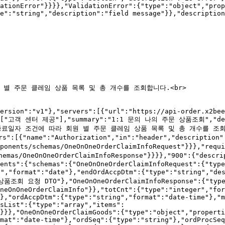
ationError"}}}},"ValidationError":{"type":"object","prop
e":"string","description":"field message"}},"description
별 주문 클레임 상품 목록 및 총 개수를 조회합니다.<br>

ersion":"v1"},"servers":[{"url":"https://api-order.x2bee
{"tags":["고객 센터 제공"],"summary":"1:1 문의 나의 주문 상품조회
수종료일자 조건에 따라 회원 별 주문 클레임 상품 목록 및 총 개수를 조
rs":[{"name":"Authorization","in":"header","description"
mponents/schemas/OneOnOneOrderClaimInfoRequest"}}},"requ
chemas/OneOnOneOrderClaimInfoResponse"}}}},"900":{"des
ents":{"schemas":{"OneOnOneOrderClaimInfoRequest":{"type
"format":"date"},"endOrdAccpDtm":{"type":"string",
품조회 요청 DTO"},"OneOnOneOrderClaimInfoResponse":{"type"
neOnOneOrderClaimInfo"}},"totCnt":{"type":"integer","for
},"ordAccpDtm":{"type":"string","format":"date-time"},"m
sList":{"type":"array","items":
}}},"OneOnOneOrderClaimGoods":{"type":"object","properti
mat":"date-time"},"ordSeq":{"type":"string"},"ordProcSeq