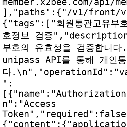
member.x2bee.com/api/me
],"paths":{"/v1/front/v
{"tags":["회원통관고유부호
호정보 검증","descripti
부호의 유효성을 검증합니다.\n
unipass API를 통해 
다.\n","operationId":"v
":
[{"name":"Authorization
n":"Access 
Token","required":false
{"content":{"applicatio