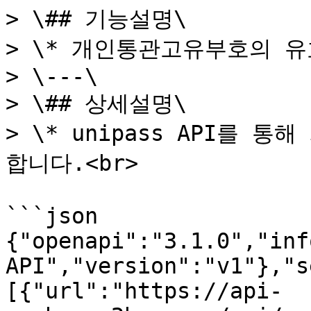
> \## 기능설명\

> \* 개인통관고유부호의 유
> \---\

> \## 상세설명\

> \* unipass API를
합니다.<br>

```json

{"openapi":"3.1.0","inf
API","version":"v1"},"s
[{"url":"https://api-