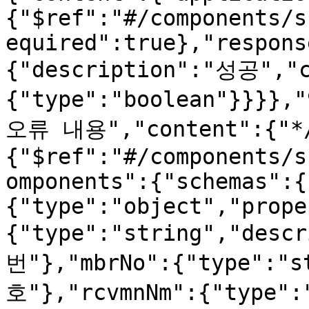
{"$ref":"#/components/s
equired":true},"respons
{"description":"성공","c
{"type":"boolean"}}}},
오류 내용","content":{"*/
{"$ref":"#/components/s
omponents":{"schemas":{
{"type":"object","prope
{"type":"string","de
번"},"mbrNo":{"type":"
호"},"rcvmnNm":{"type":