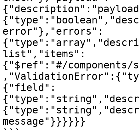
{"description":"payload
{"type":"boolean","desc
error"},"errors":
{"type":"array","descri
list","items":
{"$ref":"#/components/s
,"ValidationError":{"ty
{"field":
{"type":"string","descr
{"type":"string","descr
message"}}}}}}
