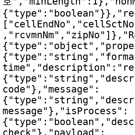
호","minLength":1},"non
{"type":"boolean"}},"re
["cellEndNo","cellSctNo
,"rcvmnNm","zipNo"]},"R
{"type":"object","prope
{"type":"string","forma
time","description":"re
{"type":"string","descr
code"},"message":
{"type":"string","descr
message"},"isProcess":
{"type":"boolean","desc
check"},"payload":