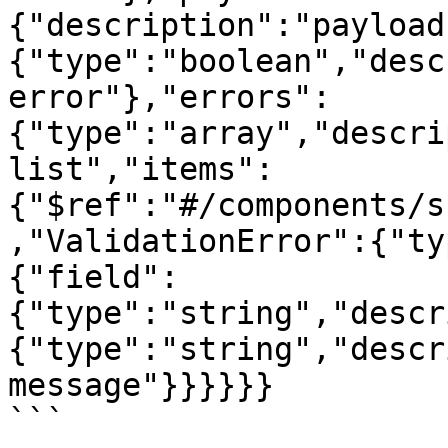
{"description":"payload
{"type":"boolean","desc
error"},"errors":
{"type":"array","descri
list","items":
{"$ref":"#/components/s
,"ValidationError":{"ty
{"field":
{"type":"string","descr
{"type":"string","descr
message"}}}}}}

```
