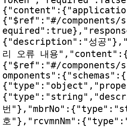
Token","required":false
{"content":{"applicatio
{"$ref":"#/components/s
equired":true},"respons
{"description":"성공"},
리 오류 내용","content":{"
{"$ref":"#/components/s
omponents":{"schemas":{
{"type":"object","prope
{"type":"string","de
번"},"mbrNo":{"type":"
호"},"rcvmnNm":{"type":