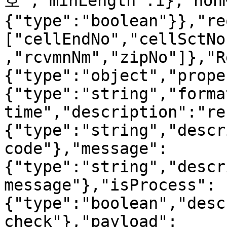
호","minLength":1},"non
{"type":"boolean"}},"re
["cellEndNo","cellSctNo
,"rcvmnNm","zipNo"]},"R
{"type":"object","prope
{"type":"string","forma
time","description":"re
{"type":"string","descr
code"},"message":
{"type":"string","descr
message"},"isProcess":
{"type":"boolean","desc
check"},"payload":