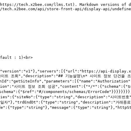
/ErrorCode"}}}}}}}},"components":{"schemas":{"SitePopupInfo":{"type":"object","description":"사이트 팝업 정보 DTO","properties":{"popupNo":{"type":"string","description":"팝업번호"},"popupNm":{"type":"string","description":"팝업명"},"popupTypCd":{"type":"string","description":"팝업유형코드(DP014 01:정보제공형팝업, 02:앱연결팝업,03:쿠폰다운로드팝업)"},"prtTypCd":{"type":"string","description":"팝업출력유형코드(DP017 01:전체화면, 02:일부화면)"},"popupContGbCd":{"type":"string","description":"팝업내용구분코드(DP029 01:이미지형, 02:HTML)"},"popupLink":{"type":"string","description":"팝업링크"},"popupImgPathNm":{"type":"string","description":"팝업이미지경로명 (전시매체 MOBILE일 경우 필수)"},"popupCont":{"type":"string","description":"팝업내용 (팝업내용구분코드 HTML일 경우 필수)"},"popupSzWdt":{"type":"string","description":"팝업사이즈넓이 (전시매체 PC일 경우 필수)"},"popupSzHigh":{"type":"string","description":"팝업사이즈높이 (전시매체 PC일 경우 필수)"},"popupLocLeft":{"type":"string","description":"팝업위치LEFT (전시매체 PC일 경우 필수)"},"popupLocTop":{"type":"string","description":"팝업위치 (전시매체 PC일 경우 필수)"},"chlDtlNo":{"type":"string","description":"채널상세번호"},"chlLinkInfo":{"type":"string","description":"채널연결정보 (팝업유형코드가 02인 경우 앱 트래킹코드, 03인 경우 쿠폰번호로 사용)"},"prioRnk":{"type":"string","description":"우선순위"}}},"ErrorCode":{"type":"object","properties":{"code":{"type":"string"},"message":{"type":"string"},"httpStatus":{"type":"integer","format":"int32"},"isProcess":{"type":"boolean"}}}}}}
```

## 사이트 약관 목록 조회

> \## 기능설명\
> \* 해당 사이트의 약관 정보와 과거 약관적용 날짜 목록을 조회하는 API 입니다.\
> \---\
> \## 상세설명\
> \* 현재 날짜 기준 해당 약관 정보와 과거 약관 정보 날짜 목록을 조회합니다.\
> &#x20;   \* 현재 날짜에 적용되는 약관이 2개이상 존재하면 적용 시작날짜가 가장 최근 약관 1건이 조회됩니다.\
> &#x20;   \* 과거 약관 적용 날짜 목록은 최근순으로 노출됩니다.<br>

```json
{"openapi":"3.1.0","info":{"title":"X2BEE Display API","version":"v1"},"servers":[{"url":"https://api-display.x2bee.com/api/display/","description":"prd"}],"paths":{"/v1/site/policyList":{"get":{"tags":["사이트 전시몰"],"summary":"사이트 약관 목록 조회","description":"## 기능설명\n* 해당 사이트의 약관 정보와 과거 약관적용 날짜 목록을 조회하는 API 입니다.\n---\n## 상세설명\n* 현재 날짜 기준 해당 약관 정보와 과거 약관 정보 날짜 목록을 조회합니다.\n    * 현재 날짜에 적용되는 약관이 2개이상 존재하면 적용 시작날짜가 가장 최근 약관 1건이 조회됩니다.\n    * 과거 약관 적용 날짜 목록은 최근순으로 노출됩니다.\n","operationId":"getPolicyInfo","parameters":[{"name":"siteNo","in":"query","description":"사이트번호 (x2bee.com : 1)","required":true,"schema":{"type":"string","description":"string"}},{"name":"agmtPolcCd","in":"query","description":"약관정책코드(CH005)","required":true,"schema":{"type":"string","description":"string"}},{"name":"aplyStrDt","in":"query","description":"적용시작일자","required":true,"schema":{"type":"string","description":"string"}},{"name":"Authorization","in":"header","description":"Access Token","required":false}],"responses":{"200":{"description":"약관 정보 조회 성공","content":{"*/*":{"schema":{"$ref":"#/components/schemas/TermsPolicy"}}}},"400":{"description":"약관 정보 조회 실패","content":{"*/*":{"schema":{"$ref":"#/components/schemas/ErrorCode"}}}}}}}},"components":{"schemas":{"TermsPolicy":{"type":"object","description":"약관 정보 DTO","properties":{"cmAgmtSeq":{"type":"string","description":"공통약관순번"},"siteNo":{"type":"string","description":"사이트번호"},"cmAgmtPolcGbCd":{"type":"string","description":"공통약관전챙구분코드(CH010)"},"agmtPolcCd":{"type":"string","description":"약관정책코드(CH005)"},"agmtPolcNm":{"type":"string","description":"약관정책명"},"aplyStrDt":{"type":"string","description":"적용시작일자"},"aplyEndDt":{"type":"string","description":"적용종료일자"},"title":{"type":"string","description":"제목"},"wrdCont":{"