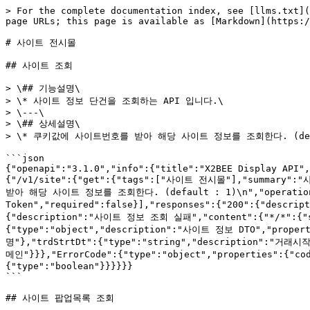
> For the complete documentation index, see [llms.txt](https://tech.x2bee.com/llms.txt). Markdown versions of documentation pages are available by appending `.md` to page URLs; this page is available as [Markdown](https://tech.x2bee.com/api/store-front-api/display-api/undefined-1.md).

# 사이트 전시몰

## 사이트 조회

> \## 기능설명\
> \* 사이트 정보 단건을 조회하는 API 입니다.\
> \---\
> \## 상세설명\
> \* 쿠키값에 사이트번호를 받아 해당 사이트 정보를 조회한다. (default : 1)<br>

```json
{"openapi":"3.1.0","info":{"title":"X2BEE Display API","version":"v1"},"servers":[{"url":"https://api-display.x2bee.com/api/display/","description":"prd"}],"paths":{"/v1/site":{"get":{"tags":["사이트 전시몰"],"summary":"사이트 조회","description":"## 기능설명\n* 사이트 정보 단건을 조회하는 API 입니다.\n---\n## 상세설명\n* 쿠키값에 사이트번호를 받아 해당 사이트 정보를 조회한다. (default : 1)\n","operationId":"getSiteInfo","parameters":[{"name":"Authorization","in":"header","description":"Access Token","required":false}],"responses":{"200":{"description":"사이트 정보 조회 성공","content":{"*/*":{"schema":{"$ref":"#/components/schemas/SiteInfo"}}}},"400":{"description":"사이트 정보 조회 실패","content":{"*/*":{"schema":{"$ref":"#/components/schemas/ErrorCode"}}}}}}}},"components":{"schemas":{"SiteInfo":{"type":"object","description":"사이트 정보 DTO","properties":{"siteNo":{"type":"string","description":"사이트번호"},"siteNm":{"type":"string","description":"사이트명"},"trdStrtDt":{"type":"string","description":"거래시작일자"},"trdEndDt":{"type":"string","description":"거래종료일자"},"siteDom":{"type":"string","description":"사이트도메인"}}},"ErrorCode":{"type":"object","properties":{"code":{"type":"string"},"message":{"type":"string"},"httpStatus":{"type":"integer","format":"int32"},"isProcess":{"type":"boolean"}}}}}}
```

## 사이트 팝업목록 조회

> \## 기능설명\
> \* 해당 사이트의 팝업 정보 목록을 조회하는 API 입니다.\
> \---\
> \## 상세설명\
> \* 채널상세번호를 입력하지 않았을 경우에는 default 1000001이 설정됩니다.\
> \* 팝업 기간에 해당되는 팝업만 노출되고 우선순위 순으로 노출됩니다.\
> &#x20;   \* 우선순위가 같을경우 시스템 등록순, 시스템 수정순으로 노출됩니다.<br>

```json
{"openapi":"3.1.0","info":{"title":"X2BEE Display API","version":"v1"},"servers":[{"url":"https://api-display.x2bee.com/api/display/","description":"prd"}],"paths":{"/v1/site/popupList":{"get":{"tags":["사이트 전시몰"],"summary":"사이트 팝업목록 조회","description":"## 기능설명\n* 해당 사이트의 팝업 정보 목록을 조회하는 API 입니다.\n---\n## 상세설명\n* 채널상세번호를 입력하지 않았을 경우에는 default 1000001이 설정됩니다.\n* 팝업 기간에 해당되는 팝업만 노출되고 우선순위 순으로 노출됩니다.\n    * 우선순위가 같을경우 시스템 등록순, 시스템 수정순으로 노출됩니다.\n","operationId":"getSitePopupList","parameters":[{"name":"dispMediaCd","in":"query","description":"전시매체코드(DP015)","required":true,"schema":{"type":"string","description":"string"}},{"name":"popupTgtScrnCd","in":"query","description":"팝업대상화면코드(DP016)","required":true,"schema":{"type":"string","description":"string"}},{"name":"dispMediaDtlCd","in":"query","description":"전시매체상코드","schema":{"type":"string","description":"string"}},{"name":"chlDtlNo","in":"query","description":"채널상세번호","required":true,"schema":{"type":"string","description":"string"}},{"name":"prtTypCd","in":"query","description":"팝업출력유형코드(DP017)","schema":{"type":"string","description":"string"}},{"name":"Authorization","in":"header","description":"Access Token","required":false}],"responses":{"200":{"description":"팝업리스트 정보 조회 성공","content":{"*/*":{"schema":{"$ref":"#/components/schemas/SitePopupInfo"}}}},"400":{"description":"팝업리스트 정보 조회 실패","content":{"*/*":{"schema":{"$ref":"#/components/schemas