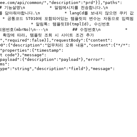
ee.com/api/common/","description":"prd"}],"paths":
능설명\n          * 알림메시지를 전송합니다.\n          
보를 담아줘야합니다.\n          * langCd를 보내지 않으면 쿠키 값
    * 공통코드 ST010에 포함되어있는 템플릿의 변수는 자동으로 입력됩
            * 알림톡: 템플릿ID(tmplId), 수신번호
회원번호(mbrNo)\n---\n          ## 수정번호\n          * 
 멀티 사이트 확장에 따라, 템플릿 조회 시 사이트 조건 추가
n","required":false}],"requestBody":{"content":
,"900":{"description":"업무처리 오류 내용","content":{"*/*":
"properties":{"timestamp":
t code"},"message":
payload":{"description":"payload"},"error":
ms":
ype":"string","description":"field"},"message":