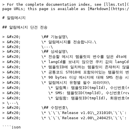
> For the complete documentation index, see [llms.txt](
page URLs; this page is available as [Markdown](https:/
# 알림메시지

## 알림메시지 단건 전송

> &#x20;         \## 기능설명\

> &#x20;         \* 알림메시지를 전송합니다.\

> &#x20;         \---\

> &#x20;         \## 상세설명\

> &#x20;         \* 전송할 메시지 템플릿의 변수를 담은 dto에
> &#x20;         \* langCd를 보내지 않으면 쿠키 값의 lan
> &#x20;         \* 템플릿ID에 일치하는 템플릿이 존재하지 않
> &#x20;         \* 공통코드 ST010에 포함되어있는 템플릿의
> &#x20;         \* 90 bytes 이상 메시지에 대해 SMS 전송 
> &#x20;         \* 알림메시지 유형별 필수 파라미터\

> &#x20;            \* 알림톡: 템플릿ID(tmplId), 수신번호(rc
> &#x20;            \* SMS: 템플릿ID(tmplId), 수신번호(rcvg
> &#x20;            \* 알림함: 템플릿ID(tmplId), 회원번호(mb
> \---\

> &#x20;         \## 수정번호\

> &#x20;         \* \`\`\`Release v1.01\_231010\`\`\
> &#x20;         \* \`\`\`Release v2.00\_240425\
````json
