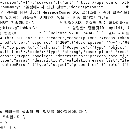
version":"v1"},"servers":[{"url":"https://api-common.x2b
"summary":"알림메시지 단건 전송","description":"          ## 기
템플릿의 변수를 담은 dto에 MessageCommonDto 클래스를 상속해 필수정
릿ID에 일치하는 템플릿이 존재하지 않을 시 전송 불가합니다.\n      
 LMS로 전송됩니다.\n          * 알림메시지 유형별 필수 파라미터\n 
신번호(rcvgTlphNo)\n             * 알림함: 템플릿ID(tmplId), 
 LMS로 변경\n          * ```Release v2.00_240425```:
Authorization","in":"header","description":"Access Toke
equired":true},"responses":{"200":{"description":"성공"}
}},"components":{"schemas":{"Response":{"type":"object",
sult time"},"code":{"type":"string","description":"resul
cess":{"type":"boolean","description":"process check"},"
type":"array","description":"validation error list","ite
idationError":{"type":"object","properties":{"field":{"t
nDto 클래스를 상속해 필수정보를 담아줘야합니다.\

 조회합니다.\

.\

됩니다.\
