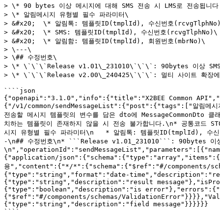
> \* 90 bytes 이상 메시지에 대해 SMS 전송 시 LMS로 전송됩니다.
> \* 알림메시지 유형별 필수 파라미터\

> &#x20;  \* 알림톡: 템플릿ID(tmplId), 수신번호(rcvgTlphNo)
> &#x20;  \* SMS: 템플릿ID(tmplId), 수신번호(rcvgTlphNo)\

> &#x20;  \* 알림함: 템플릿ID(tmplId), 회원번호(mbrNo)\

> \---\

> \## 수정번호\

> \* \`\`\`Release v1.01\_231010\`\`\`: 90bytes 이상 
> \* \`\`\`Release v2.00\_240425\`\`\`: 멀티 사이트
````json

{"openapi":"3.1.0","info":{"title":"X2BEE Common API","
{"/v1/common/sendMessageList":{"post":{"tags":[
전송할 메시지 템플릿의 변수를 담은 dto에 MessageCommonDto
치하는 템플릿이 존재하지 않을 시 전송 불가합니다.\n* 공통코드 ST0
시지 유형별 필수 파라미터\n   * 알림톡: 템플릿ID(tmplId), 수신번호(r
-\n## 수정번호\n* ```Release v1.01_231010```: 90byt
\n","operationId":"sendMessageList","parameters":[{"nam
{"application/json":{"schema":{"type":"array","items
용","content":{"*/*":{"schema":{"$ref":"#/components/sc
{"type":"string","format":"date-time","description":"re
{"type":"string","description":"result message"},"isPro
{"type":"boolean","description":"is error"},"errors":{"
{"$ref":"#/components/schemas/ValidationError"}}}},"Val
{"type":"string","description":"field message"}}}}}}
