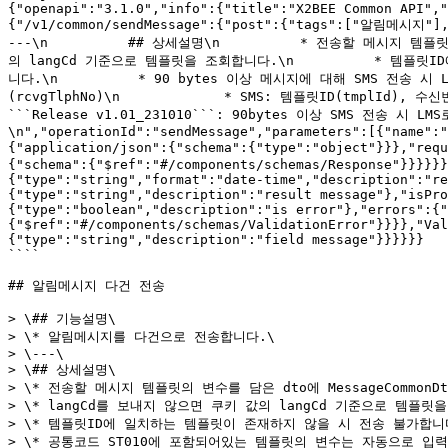
{"openapi":"3.1.0","info":{"title":"X2BEE Common API","
{"/v1/common/sendMessage":{"post":{"tags":["알림메시지"],
---\n          ## 상세설명\n          * 전송할 메시지 
의 langCd 기준으로 템플릿을 조회합니다.\n          * 템플
니다.\n          * 90 bytes 이상 메시지에 대해 SMS 전송 시
(rcvgTlphNo)\n             * SMS: 템플릿ID(tmplId), 수
```Release v1.01_231010```: 90bytes 이상 SMS 전송 시
\n","operationId":"sendMessage","parameters":[{"name":"
{"application/json":{"schema":{"type":"object"}}},"r
{"schema":{"$ref":"#/components/schemas/Response"}}}}}}
{"type":"string","format":"date-time","description":"re
{"type":"string","description":"result message"},"isPro
{"type":"boolean","description":"is error"},"errors":{"
{"$ref":"#/components/schemas/ValidationError"}}}},"Val
{"type":"string","description":"field message"}}}}}}

````

## 알림메시지 다건 전송

> \## 기능설명\

> \* 알림메시지를 다건으로 전송합니다.\

> \---\

> \## 상세설명\

> \* 전송할 메시지 템플릿의 변수를 담은 dto에 MessageCommo
> \* langCd를 보내지 않으면 쿠키 값의 langCd 기준으로 템플릿을
> \* 템플릿ID에 일치하는 템플릿이 존재하지 않을 시 전송 불가합니다
> \* 공통코드 ST010에 포함되어있는 템플릿의 변수는 자동으로 입력