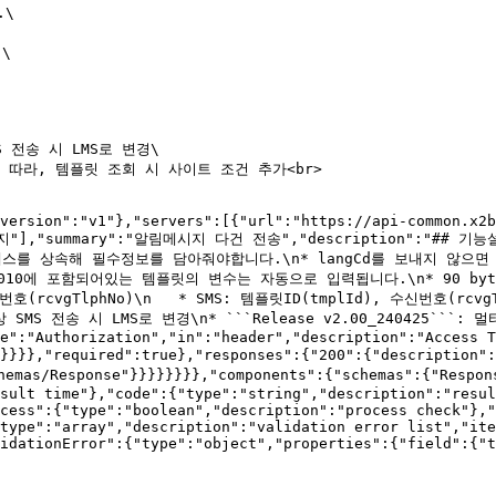
\

\

SMS 전송 시 LMS로 변경\

 확장에 따라, 템플릿 조회 시 사이트 조건 추가<br>

version":"v1"},"servers":[{"url":"https://api-common.x2b
"알림메시지"],"summary":"알림메시지 다건 전송","description":"#
 클래스를 상속해 필수정보를 담아줘야합니다.\n* langCd를 보내지 않으면
10에 포함되어있는 템플릿의 변수는 자동으로 입력됩니다.\n* 90 byte
cvgTlphNo)\n   * SMS: 템플릿ID(tmplId), 수신번호(rcvgTl
es 이상 SMS 전송 시 LMS로 변경\n* ```Release v2.00_24042
e":"Authorization","in":"header","description":"Access T
":{}}}},"required":true},"responses":{"200":{"descript
hemas/Response"}}}}}}}},"components":{"schemas":{"Respon
sult time"},"code":{"type":"string","description":"resul
cess":{"type":"boolean","description":"process check"},"
type":"array","description":"validation error list","ite
idationError":{"type":"object","properties":{"field":{"t