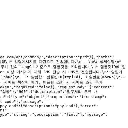
ee.com/api/common/","description":"prd"}],"paths":
# 기능설명\n* 알림메시지를 다건으로 전송합니다.\n---\n## 상세설명\n* 
 쿠키 값의 langCd 기준으로 템플릿을 조회합니다.\n* 템플릿ID에 일
s 이상 메시지에 대해 SMS 전송 시 LMS로 전송됩니다.\n* 알림메
phNo)\n   * 알림함: 템플릿ID(tmplId), 회원번호(mbrNo)\n--
5```: 멀티 사이트 확장에 따라, 템플릿 조회 시 사이트 조건 추가
oken","required":false}],"requestBody":{"content":
ion":"성공"},"900":{"description":"업무처리 오류 내
se":{"type":"object","properties":{"timestamp":
t code"},"message":
payload":{"description":"payload"},"error":
ms":
ype":"string","description":"field"},"message":