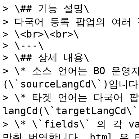
> \## 기능 설명\

> 다국어 등록 팝업의 여러 
> \<br>\<br>\

> \---\

> \## 상세 내용\

> \* 소스 언어는 BO 운영
(\`sourceLangCd\`)입니다.
> \* 타겟 언어는 다국어 
langCd(\`targetLangCd\
> \* \`fields\` 의 각 va
맞춰 번역합니다. html 은