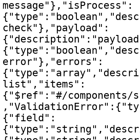
message"},"isProcess":
{"type":"boolean","desc
check"},"payload":
{"description":"payload
{"type":"boolean","desc
error"},"errors":
{"type":"array","descri
list","items":
{"$ref":"#/components/s
,"ValidationError":{"ty
{"field":
{"type":"string","descr