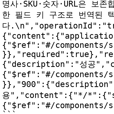
명사·SKU·숫자·URL은 보존합
한 필드 키 구조로 번역된 
다.\n","operationId":"t
{"content":{"applicatio
{"$ref":"#/components/s
}},"required":true},"re
{"description":"성공","c
{"$ref":"#/components/s
}},"900":{"descripti
용","content":{"*/*":{"
{"$ref":"#/components/s