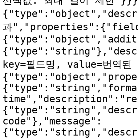
선택값. 최대 길이 제한"}}},"
{"type":"object","des
과","properties":{"fiel
{"type":"object","addit
{"type":"string"},"de
key=필드명, value=번역된 
{"type":"object","prope
{"type":"string","forma
time","description":"re
{"type":"string","descr
code"},"message":
{"type":"string","descr