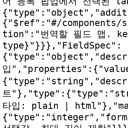
어 등록 팝업에서 선택된 langC
{"type":"object","addit
{"$ref":"#/components/s
tion":"번역할 필드 맵. key
type}"}}},"FieldSpec":
{"type":"object","des
입","properties":{"valu
{"type":"string","des
트"},"type":{"type":"st
타입: plain | html"},"ma
{"type":"integer","form