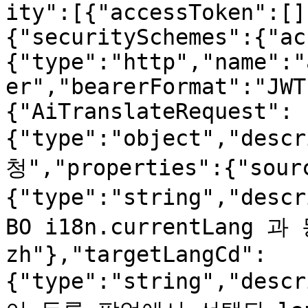
ity":[{"accessToken":[]
{"securitySchemes":{"ac
{"type":"http","name":"
er","bearerFormat":"JWT
{"AiTranslateRequest":
{"type":"object","des
청","properties":{"sour
{"type":"string","des
BO i18n.currentLang 과 
zh"},"targetLangCd":
{"type":"string","de