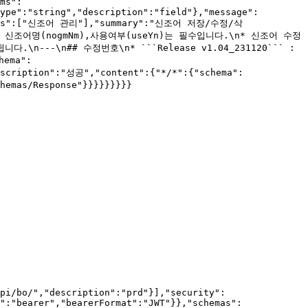
ms":
ype":"string","description":"field"},"message":
:{"tags":["신조어 관리"],"summary":"신조어 저장/수정/삭
 신조어명(nogmNm),사용여부(useYn)는 필수입니다.\n* 신조어 수정 
--\n## 수정번호\n* ```Release v1.04_231120``` : 
hema":
escription":"성공","content":{"*/*":{"schema":
emas/Response"}}}}}}}}}

pi/bo/","description":"prd"}],"security":
":"bearer","bearerFormat":"JWT"}},"schemas":