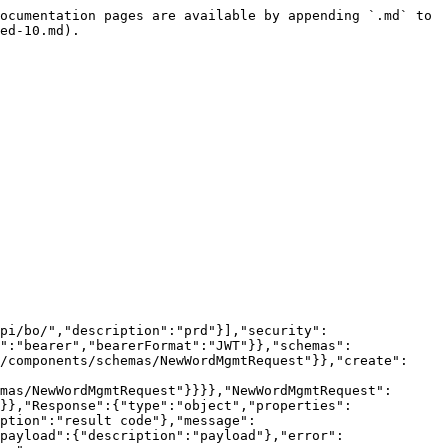
ocumentation pages are available by appending `.md` to 
ed-10.md).

pi/bo/","description":"prd"}],"security":
":"bearer","bearerFormat":"JWT"}},"schemas":
/components/schemas/NewWordMgmtRequest"}},"create":
mas/NewWordMgmtRequest"}}}},"NewWordMgmtRequest":
}},"Response":{"type":"object","properties":
ption":"result code"},"message":
payload":{"description":"payload"},"error":