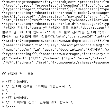
{"NewWordMgmtRequest":{"type":"object","properties":{"n
{"type":"object","properties":{"nogmSeq":{"type":"strin
{"type":"integer","format":"int32"}}},"Response":{"type
{"type":"string","description":"result code"},"message"
check"},"payload":{"description":"payload"},"error":{"t
list","items":{"$ref":"#/components/schemas/ValidationE
{"type":"string","description":"field"},"message":{"typ
["신조어 관리"],"summary":"신조어 목록 조회","descripti
필수로 넣어야 조회 됩니다.\n* 사이트 별로 관리하는 신조어 목록이 다르거
검색서비스 (신조어 관리 신규추가)\n\n","operationId":"getNewWordL
{"$ref":"#/components/schemas/NewWordMgmtRequest"}},{
{"name":"siteNm","in":"query","description":"사이트명","s
{"name":"useYn","in":"query","description":"사용여부","sc
{"type":"string"}},{"name":"rowsPerPage","in":"query"
공","content":{"*/*":{"schema":{"type":"array","items"
{"*/*":{"schema":{"$ref":"#/components/schemas/Response
````

## 신조어 건수 조회

> \## 기능설명\

> \* 신조어 건수를 조회하는 기능입니다..\

> \

> \---\

> \## 상세설명\

> \*  사이트별 신조어 건수를 조회 합니다.\

> \---\
