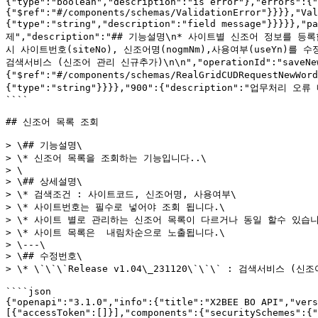
{"type":"boolean","description":"is error"},"errors":{"
{"$ref":"#/components/schemas/ValidationError"}}}},"Val
{"type":"string","description":"field message"}}}}},
제","description":"## 기능설명\n* 사이트별 신조어 정보를 등록
시 사이트번호(siteNo), 신조어명(nogmNm),사용여부(useYn)를 수정
검색서비스 (신조어 관리 신규추가)\n\n","operationId":"saveNewWor
{"$ref":"#/components/schemas/RealGridCUDRequestNewWor
{"type":"string"}}}},"900":{"description":"업무처리 오류 내용
````

## 신조어 목록 조회

> \## 기능설명\

> \* 신조어 목록을 조회하는 기능입니다..\

> \

> \## 상세설명\

> \* 검색조건 : 사이트코드, 신조어명, 사용여부\

> \* 사이트번호는 필수로 넣어야 조회 됩니다.\

> \* 사이트 별로 관리하는 신조어 목록이 다르거나 동일 할수 있습니다
> \* 사이트 목록은  내림차순으로 노출됩니다.\

> \---\

> \## 수정번호\

> \* \`\`\`Release v1.04\_231120\`\`\` : 검색서비스 (신
````json

{"openapi":"3.1.0","info":{"title":"X2BEE BO API","vers
[{"accessToken":[]}],"components":{"securitySchemes":{"