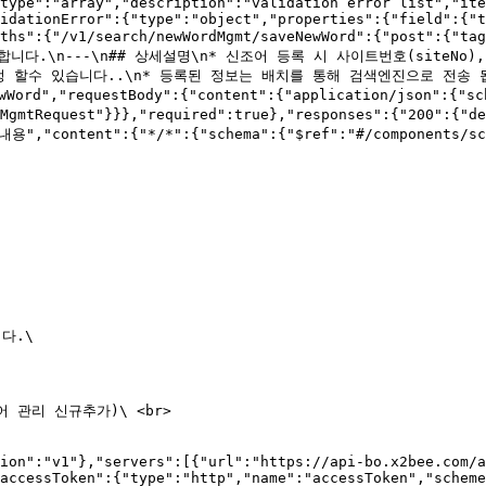
type":"array","description":"validation error list","ite
idationError":{"type":"object","properties":{"field":{"t
"paths":{"/v1/search/newWordMgmt/saveNewWord":{"post"
합니다.\n---\n## 상세설명\n* 신조어 등록 시 사이트번호(siteNo),
 할수 있습니다..\n* 등록된 정보는 배치를 통해 검색엔진으로 전송 됩니다.\n-
d","requestBody":{"content":{"application/json":{"sc
dMgmtRequest"}}},"required":true},"responses":{"200":{"d
","content":{"*/*":{"schema":{"$ref":"#/components/sch
.\

조어 관리 신규추가)\ <br>

ion":"v1"},"servers":[{"url":"https://api-bo.x2bee.com/a
accessToken":{"type":"http","name":"accessToken","scheme