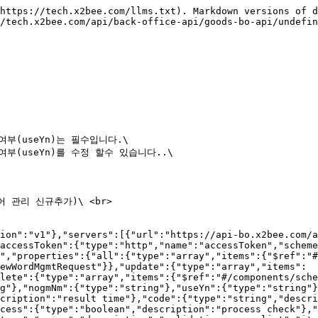
https://tech.x2bee.com/llms.txt). Markdown versions of d
/tech.x2bee.com/api/back-office-api/goods-bo-api/undefin
여부(useYn)는 필수입니다.\

여부(useYn)를 수정 할수 있습니다..\

조어 관리 신규추가)\ <br>

ion":"v1"},"servers":[{"url":"https://api-bo.x2bee.com/a
accessToken":{"type":"http","name":"accessToken","scheme
","properties":{"all":{"type":"array","items":{"$ref":"#
ewWordMgmtRequest"}},"update":{"type":"array","items":
lete":{"type":"array","items":{"$ref":"#/components/sche
g"},"nogmNm":{"type":"string"},"useYn":{"type":"string"}
cription":"result time"},"code":{"type":"string","descri
cess":{"type":"boolean","description":"process check"},"