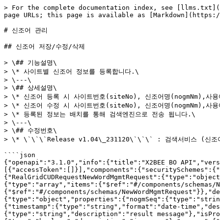
> For the complete documentation index, see [llms.txt](
page URLs; this page is available as [Markdown](https:/
# 신조어 관리

## 신조어 저장/수정/삭제

> \## 기능설명\

> \* 사이트별 신조어 정보를 등록합니다.\

> \---\

> \## 상세설명\

> \* 신조어 등록 시 사이트번호(siteNo), 신조어명(nogmNm),사용
> \* 신조어 수정 시 사이트번호(siteNo), 신조어명(nogmNm),사용
> \* 등록된 정보는 배치를 통해 검색엔진으로 전송 됩니다.\

> \---\

> \## 수정번호\

> \* \`\`\`Release v1.04\_231120\`\`\` : 검색서비스 (신
````json

{"openapi":"3.1.0","info":{"title":"X2BEE BO API","vers
[{"accessToken":[]}],"components":{"securitySchemes":{"
{"RealGridCUDRequestNewWordMgmtRequest":{"type":"object
{"type":"array","items":{"$ref":"#/components/schemas/N
{"$ref":"#/components/schemas/NewWordMgmtRequest"}},"de
{"type":"object","properties":{"nogmSeq":{"type":"strin
{"timestamp":{"type":"string","format":"date-time","des
{"type":"string","description":"result message"},"isPro