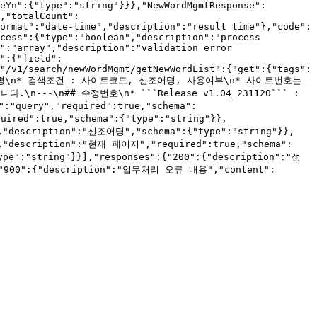
eYn":{"type":"string"}}},"NewWordMgmtResponse":
,"totalCount":
ormat":"date-time","description":"result time"},"code":
cess":{"type":"boolean","description":"process 
":"array","description":"validation error 
":{"field":
"/v1/search/newWordMgmt/getNewWordList":{"get":{"tags":
세설명\n* 검색조건 : 사이트코드, 신조어명, 사용여부\n* 사이트번호는 
\n## 수정번호\n* ```Release v1.04_231120``` : 
"query","required":true,"schema":
uired":true,"schema":{"type":"string"}},
","description":"신조어명","schema":{"type":"string"}},
","description":"현재 페이지","required":true,"schema":
ype":"string"}}],"responses":{"200":{"description":"성
}},"900":{"description":"업무처리 오류 내용","content":