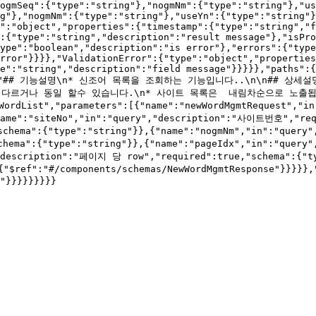
ogmSeq":{"type":"string"},"nogmNm":{"type":"string"},"us
g"},"nogmNm":{"type":"string"},"useYn":{"type":"string"}
":"object","properties":{"timestamp":{"type":"string","f
:{"type":"string","description":"result message"},"isPro
ype":"boolean","description":"is error"},"errors":{"type
rror"}}}},"ValidationError":{"type":"object","properties
e":"string","description":"field message"}}}}},"paths":{
on":"## 기능설명\n* 신조어 목록을 조회하는 기능입니다..\n\n## 상
나 동일 할수 있습니다.\n* 사이트 목록은  내림차순으로 노출됩니다.\n---
ist","parameters":[{"name":"newWordMgmtRequest","in":
"name":"siteNo","in":"query","description":"사이트번호","req
chema":{"type":"string"}},{"name":"nogmNm","in":"query
hema":{"type":"string"}},{"name":"pageIdx","in":"query
,"description":"페이지 당 row","required":true,"schema":{"t
:{"$ref":"#/components/schemas/NewWordMgmtResponse"}}}
"}}}}}}}}}
