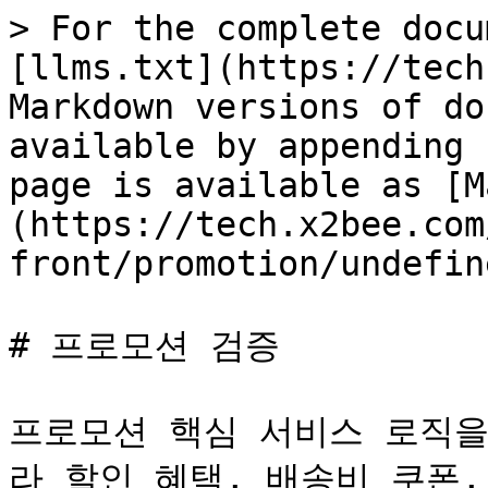
> For the complete docu
[llms.txt](https://tech
Markdown versions of do
available by appending 
page is available as [M
(https://tech.x2bee.com
front/promotion/undefin
# 프로모션 검증

프로모션 핵심 서비스 로직을
라 할인 혜택, 배송비 쿠폰