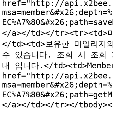
href="http://api.x2bee.
msa=member&#x26;depth=%
EC%A7%80&#x26;path=sav
</a></td></tr><tr><
</td><td>보유한 마일리지
수 있습니다. 조회 시 조회 
내 입니다.</td><td>Member<
href="http://api.x2bee.
msa=member&#x26;depth=%
EC%A7%80&#x26;path=get
</a></td></tr></tbody><