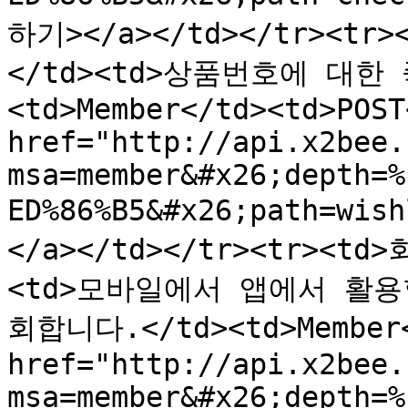
하기></a></td></tr><t
</td><td>상품번호에 대한
<td>Member</td><td>POST
href="http://api.x2bee.
msa=member&#x26;depth=%
ED%86%B5&#x26;path=wis
</a></td></tr><tr><
<td>모바일에서 앱에서 활
회합니다.</td><td>Member</
href="http://api.x2bee.
msa=member&#x26;depth=%