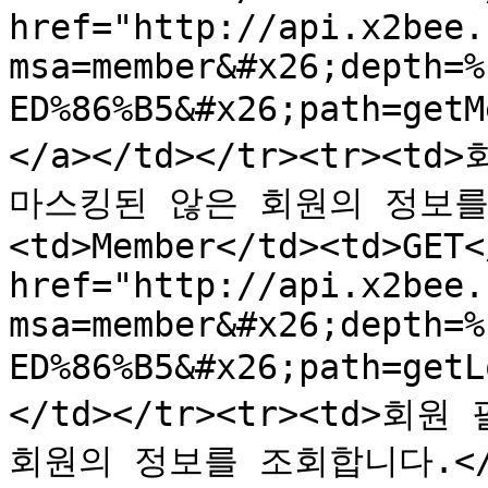
href="http://api.x2bee.
msa=member&#x26;depth=%
ED%86%B5&#x26;path=get
</a></td></tr><tr><t
마스킹된 않은 회원의 정보를 
<td>Member</td><td>GET<
href="http://api.x2bee.
msa=member&#x26;depth=%
ED%86%B5&#x26;path=get
</td></tr><tr><td>회
회원의 정보를 조회합니다.</td