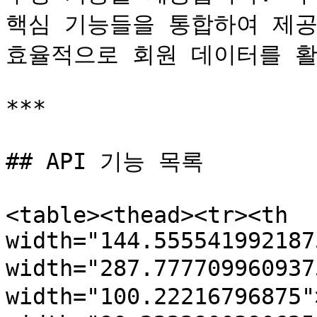
핵심 기능들을 통합하여 제공
효율적으로 회원 데이터를 활
***

## API 기능 목록

<table><thead><tr><th 
width="144.555541992187
width="287.77770996093
width="100.22216796875"