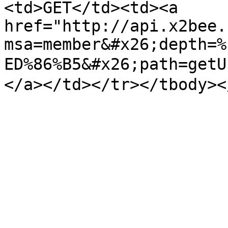
<td>GET</td><td><a 
href="http://api.x2bee.
msa=member&#x26;depth=%
ED%86%B5&#x26;path=ge