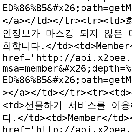
ED%86%B5&#x26;path=get
</a></td></tr><tr><t
인정보가 마스킹 되지 않은 
회합니다.</td><td>Member</
href="http://api.x2bee.
msa=member&#x26;depth=%
ED%86%B5&#x26;path=get
></a></td></tr><tr>
<td>선물하기 서비스를 이
다.</td><td>Member</td><
href="http://api.x2bee.