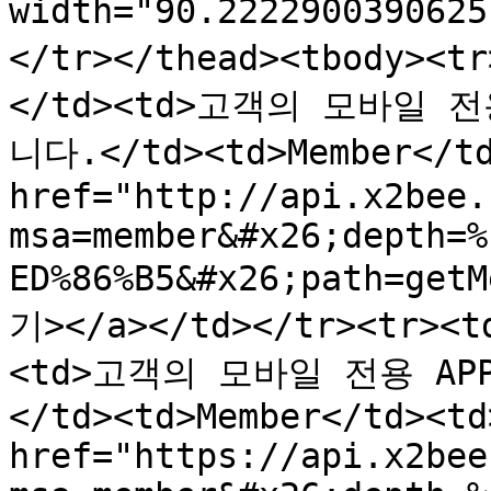
width="90.22229003906
</tr></thead><tbody><
</td><td>고객의 모바일 전
니다.</td><td>Member</td
href="http://api.x2bee.
msa=member&#x26;depth=%
ED%86%B5&#x26;path=get
기></a></td></tr><tr>
<td>고객의 모바일 전용 AP
</td><td>Member</td><td
href="https://api.x2bee