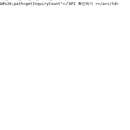
B5&#x26;path=getInquiryCount">🔗API 확인하기 ></a></td>