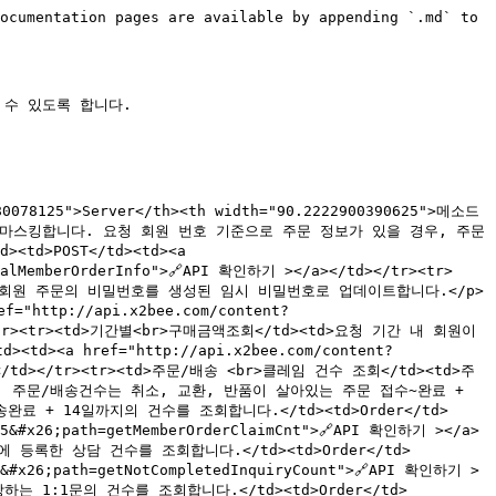
ocumentation pages are available by appending `.md` to 
수 있도록 합니다.

580078125">Server</th><th width="90.2222900390625">메소드
문 정보를 마스킹합니다. 요청 회원 번호 기준으로 주문 정보가 있을 경우, 주문
>POST</td><td><a 
awalMemberOrderInfo">🔗API 확인하기 ></a></td></tr><tr>
br>비회원 주문의 비밀번호를 생성된 임시 비밀번호로 업데이트합니다.</p>
ttp://api.x2bee.com/content?
td></tr><tr><td>기간별<br>구매금액조회</td><td>요청 기간 내 회원이 
<a href="http://api.x2bee.com/content?
</a></td></tr><tr><td>주문/배송 <br>클레임 건수 조회</td><td>주
, 주문/배송건수는 취소, 교환, 반품이 살아있는 주문 접수~완료 + 
+ 14일까지의 건수를 조회합니다.</td><td>Order</td>
%B5&#x26;path=getMemberOrderClaimCnt">🔗API 확인하기 ></a>
 등록한 상담 건수를 조회합니다.</td><td>Order</td>
B5&#x26;path=getNotCompletedInquiryCount">🔗API 확인하기 >
하는 1:1문의 건수를 조회합니다.</td><td>Order</td>