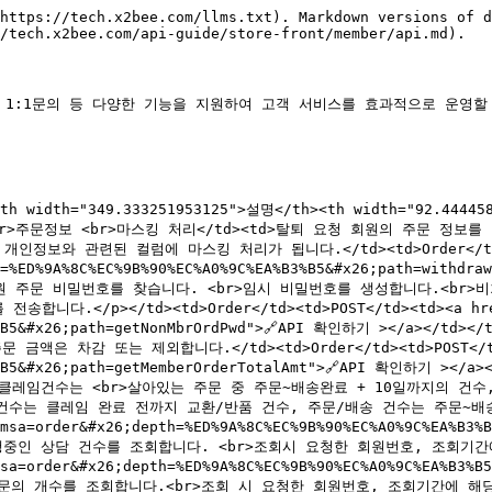
https://tech.x2bee.com/llms.txt). Markdown versions of d
/tech.x2bee.com/api-guide/store-front/member/api.md).

 1:1문의 등 다양한 기능을 지원하여 고객 서비스를 효과적으로 운영할 
><th width="349.333251953125">설명</th><th width="92.4444
>탈퇴회원 <br>주문정보 <br>마스킹 처리</td><td>탈퇴 요청 회원의 주
와 관련된 컬럼에 마스킹 처리가 됩니다.</td><td>Order</td><td
h=%ED%9A%8C%EC%9B%90%EC%A0%9C%EA%B3%B5&#x26;path=withdr
<p>비회원 주문 비밀번호를 찾습니다. <br>임시 비밀번호를 생성합니다.<
p></td><td>Order</td><td>POST</td><td><a href="h
%B3%B5&#x26;path=getNonMbrOrdPwd">🔗API 확인하기 ></a></
감 또는 제외합니다.</td><td>Order</td><td>POST</td><td>
%B3%B5&#x26;path=getMemberOrderTotalAmt">🔗API 확인하기 >
 클레임건수는 <br>살아있는 주문 중 주문~배송완료 + 10일까지의 건수
수는 클레임 완료 전까지 교환/반품 건수, 주문/배송 건수는 주문~배송완료 
?msa=order&#x26;depth=%ED%9A%8C%EC%9B%90%EC%A0%9C%EA%B3
의 진행중인 상담 건수를 조회합니다. <br>조회시 요청한 회원번호, 조회기간에
msa=order&#x26;depth=%ED%9A%8C%EC%9B%90%EC%A0%9C%EA%B3%
의 1:1문의 개수를 조회합니다.<br>조회 시 요청한 회원번호, 조회기간에 해당