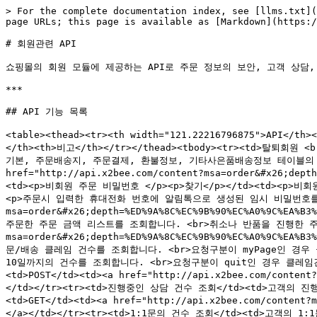
> For the complete documentation index, see [llms.txt](
page URLs; this page is available as [Markdown](https:/
# 회원관련 API

쇼핑몰의 회원 모듈에 제공하는 API로 주문 정보의 보안, 고객 상담,
***

## API 기능 목록

<table><thead><tr><th width="121.22216796875">API</th
</th><th>비고</th></tr></thead><tbody><tr><td
기본, 주문배송지, 주문결제, 환불정보, 기타사은품배송정보 테이블의 개인정보
href="http://api.x2bee.com/content?msa=order&#x26;dept
<td><p>비회원 주문 비밀번호 </p><p>찾기</p></td><td>
<p>주문시 입력한 휴대전화 번호에 알림톡으로 생성된 임시 비밀번호를 전송합니다.</
msa=order&#x26;depth=%ED%9A%8C%EC%9B%90%EC%A0%9C%EA
주문한 주문 금액 리스트를 조회합니다. <br>취소나 반품을 진행한 주문 금액은 차
msa=order&#x26;depth=%ED%9A%8C%EC%9B%90%EC%A0%9C%EA
문/배송 클레임 건수를 조회합니다. <br>요청구분이 myPage인 경우
10일까지의 건수를 조회합니다. <br>요청구분이 quit인 경우 클레임건
<td>POST</td><td><a href="http://api.x2bee.com/content
</td></tr><tr><td>진행중인 상담 건수 조회</td><td>고객
<td>GET</td><td><a href="http://api.x2bee.com/content?
</a></td></tr><tr><td>1:1문의 건수 조회</td><td>고객