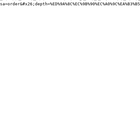
msa=order&#x26;depth=%ED%9A%8C%EC%9B%90%EC%A0%9C%EA%B3%