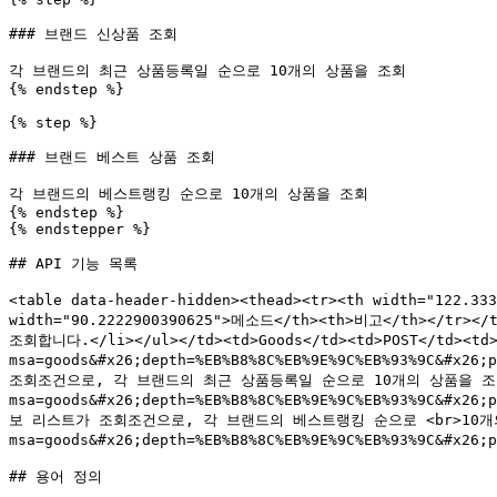
### 브랜드 신상품 조회

각 브랜드의 최근 상품등록일 순으로 10개의 상품을 조회

{% endstep %}

{% step %}

### 브랜드 베스트 상품 조회

각 브랜드의 베스트랭킹 순으로 10개의 상품을 조회

{% endstep %}

{% endstepper %}

## API 기능 목록

<table data-header-hidden><thead><tr><th width="122.33
width="90.2222900390625">메소드</th><th>비고</th></
조회합니다.</li></ul></td><td>Goods</td><td>POST</td><td><
msa=goods&#x26;depth=%EB%B8%8C%EB%9E%9C%EB%93%9C&#
조회조건으로, 각 브랜드의 최근 상품등록일 순으로 10개의 상품을 조회합니다.</li
msa=goods&#x26;depth=%EB%B8%8C%EB%9E%9C%EB%93%9C&#x
보 리스트가 조회조건으로, 각 브랜드의 베스트랭킹 순으로 <br>10개의 상품을 조회
msa=goods&#x26;depth=%EB%B8%8C%EB%9E%9C%EB%93%9C&#x26;
## 용어 정의
