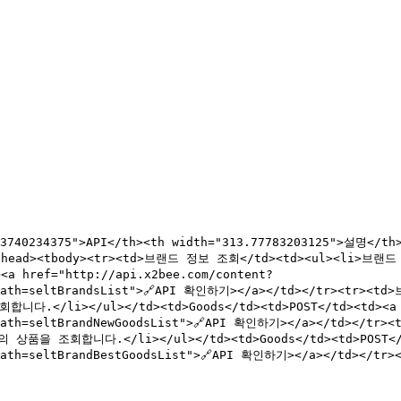
33740234375">API</th><th width="313.77783203125">설명</th>
tr></thead><tbody><tr><td>브랜드 정보 조회</td><td><ul
a href="http://api.x2bee.com/content?
x26;path=seltBrandsList">🔗API 확인하기></a></td></tr><t
></ul></td><td>Goods</td><td>POST</td><td><a href
26;path=seltBrandNewGoodsList">🔗API 확인하기></a></td><
합니다.</li></ul></td><td>Goods</td><td>POST</td><t
path=seltBrandBestGoodsList">🔗API 확인하기></a></td></tr></