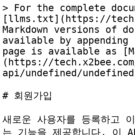
> For the complete docu
[llms.txt](https://tech
Markdown versions of do
available by appending 
page is available as [M
(https://tech.x2bee.com
api/undefined/undefined
# 회원가입

새로운 사용자를 등록하고 
는 기능을 제공합니다. 이 A