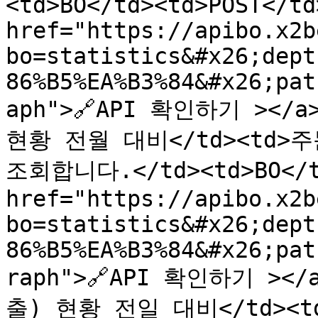
<td>BO</td><td>POST</td
href="https://apibo.x2b
bo=statistics&#x26;dept
86%B5%EA%B3%84&#x26;pat
aph">🔗API 확인하기 ></a>
현황 전월 대비</td><td>
조회합니다.</td><td>BO</td
href="https://apibo.x2b
bo=statistics&#x26;dept
86%B5%EA%B3%84&#x26;pat
raph">🔗API 확인하기 ></a
출) 현황 전일 대비</td><