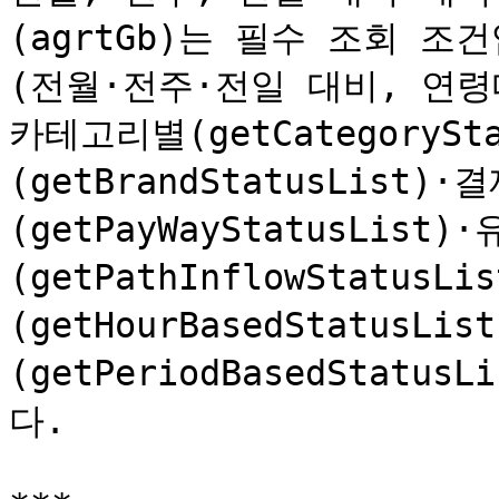
(agrtGb)는 필수 조회 
(전월·전주·전일 대비, 연령
카테고리별(getCategorySt
(getBrandStatusList)
(getPayWayStatusList
(getPathInflowStatusL
(getHourBasedStatusLi
(getPeriodBasedStat
다.
