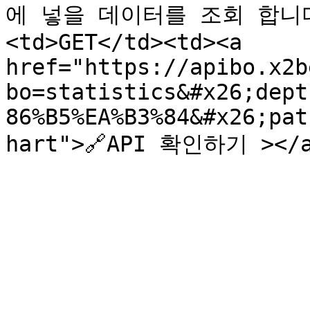
에 넣을 데이터를 조회 합니다.<
<td>GET</td><td><a 
href="https://apibo.x2b
bo=statistics&#x26;dept
86%B5%EA%B3%84&#x26;pat