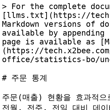
> For the complete docu
[llms.txt](https://tech
Markdown versions of do
available by appending 
page is available as [M
(https://tech.x2bee.com
office/statistics-bo/un
# 주문 통계

주문(매출) 현황을 효과적으
전월, 전주, 전일 대비 데