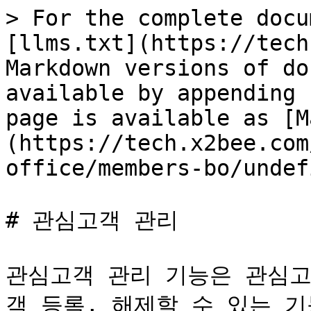
> For the complete docu
[llms.txt](https://tech
Markdown versions of do
available by appending 
page is available as [M
(https://tech.x2bee.com
office/members-bo/undef
# 관심고객 관리

관심고객 관리 기능은 관심고
객 등록, 해제할 수 있는 기