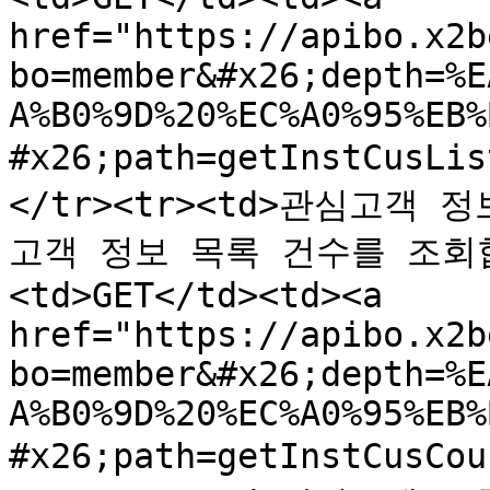
href="https://apibo.x2b
bo=member&#x26;depth=%E
A%B0%9D%20%EC%A0%95%EB%
#x26;path=getInstCusLi
</tr><tr><td>관심고객 
고객 정보 목록 건수를 조회합니다
<td>GET</td><td><a 
href="https://apibo.x2b
bo=member&#x26;depth=%E
A%B0%9D%20%EC%A0%95%EB%
#x26;path=getInstCusCo