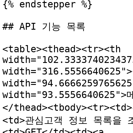
{% endstepper %}

## API 기능 목록

<table><thead><tr><th 
width="102.333374023437
width="316.5556640625"
width="94.6666259765625
width="93.5556640625"
</thead><tbody><tr>
<td>관심고객 정보 목록을 조회
<td>GET</td><td><a 