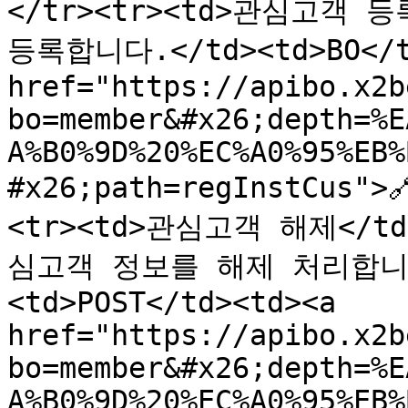
</tr><tr><td>관심고객 
등록합니다.</td><td>BO</td
href="https://apibo.x2b
bo=member&#x26;depth=%E
A%B0%9D%20%EC%A0%95%EB%
#x26;path=regInstCus">
<tr><td>관심고객 해제</
심고객 정보를 해제 처리합니다.<
<td>POST</td><td><a 
href="https://apibo.x2b
bo=member&#x26;depth=%E
A%B0%9D%20%EC%A0%95%EB%