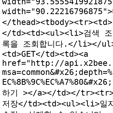
width="93.5555419921875
width="90.22216796875
</thead><tbody><tr
</td><td><ul><li>
록을 조회합니다.</li></ul><
<td>GET</td><td><a 
href="http://api.x2bee.
msa=common&#x26;depth=%
EC%8B%9C%EC%A7%80&#x26
하기 ></a></td></tr>
저장</td><td><ul><l