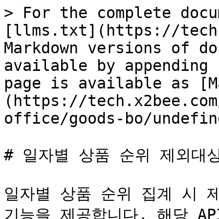
> For the complete docu
[llms.txt](https://tech
Markdown versions of do
available by appending 
page is available as [M
(https://tech.x2bee.com
office/goods-bo/undefin
# 일자별 상품 순위 제외대상
일자별 상품 순위 집계 시 
기능을 제공합니다. 해당 A